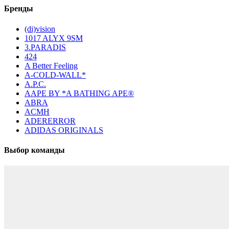
Бренды
(di)vision
1017 ALYX 9SM
3.PARADIS
424
A Better Feeling
A-COLD-WALL*
A.P.C.
AAPE BY *A BATHING APE®
ABRA
ACMH
ADERERROR
ADIDAS ORIGINALS
Выбор команды