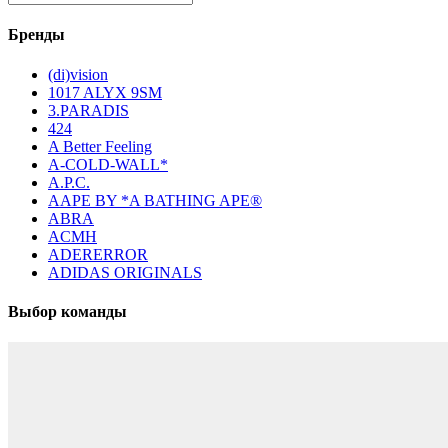
Бренды
(di)vision
1017 ALYX 9SM
3.PARADIS
424
A Better Feeling
A-COLD-WALL*
A.P.C.
AAPE BY *A BATHING APE®
ABRA
ACMH
ADERERROR
ADIDAS ORIGINALS
Выбор команды