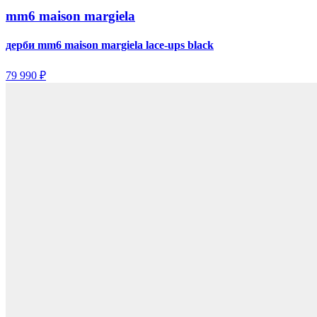
mm6 maison margiela
дерби mm6 maison margiela lace-ups black
79 990 ₽