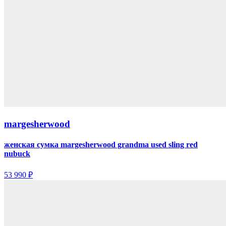
margesherwood
женская сумка margesherwood grandma used sling red
nubuck
53 990 ₽