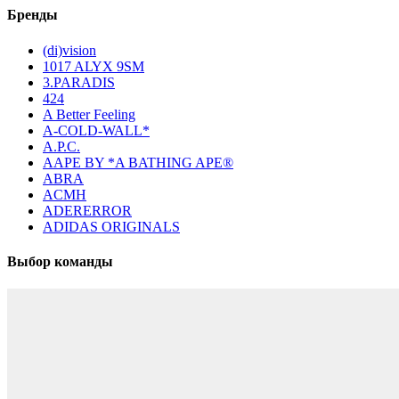
Бренды
(di)vision
1017 ALYX 9SM
3.PARADIS
424
A Better Feeling
A-COLD-WALL*
A.P.C.
AAPE BY *A BATHING APE®
ABRA
ACMH
ADERERROR
ADIDAS ORIGINALS
Выбор команды