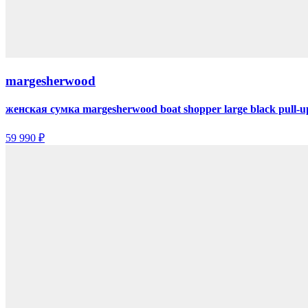
margesherwood
женская сумка margesherwood boat shopper large black pull-u
59 990 ₽