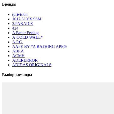
Бренды
(di)vision
1017 ALYX 9SM
3.PARADIS
424
A Better Feeling
A-COLD-WALL*
A.P.C.
AAPE BY *A BATHING APE®
ABRA
ACMH
ADERERROR
ADIDAS ORIGINALS
Выбор команды