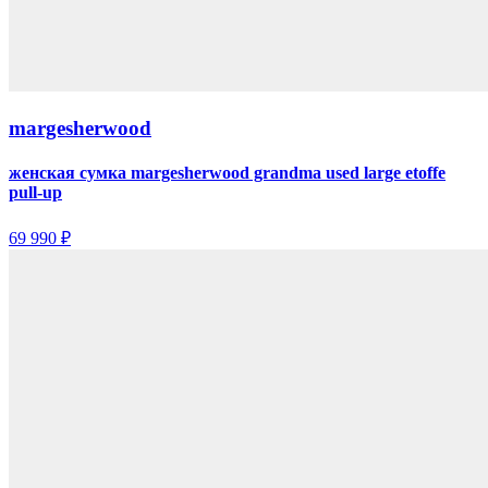
margesherwood
женская сумка margesherwood grandma used large etoffe
pull-up
69 990 ₽