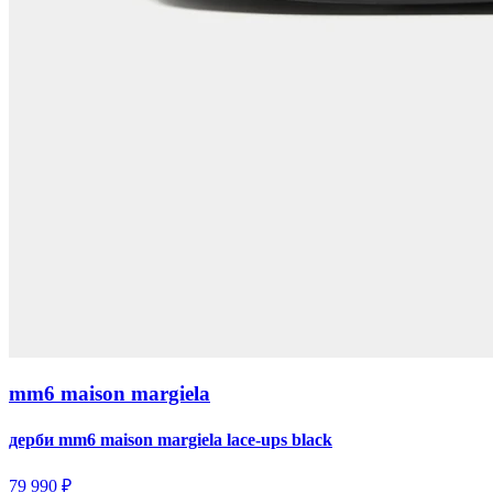
mm6 maison margiela
дерби mm6 maison margiela lace-ups black
79 990 ₽