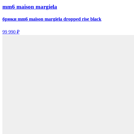
mm6 maison margiela
брюки mm6 maison margiela dropped rise black
99 990 ₽