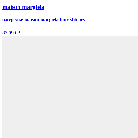
maison margiela
ожерелье maison margiela four stitches
87 990 ₽