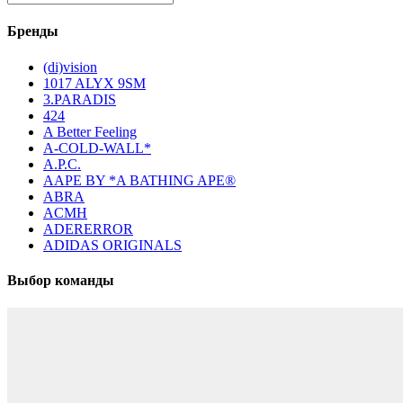
Бренды
(di)vision
1017 ALYX 9SM
3.PARADIS
424
A Better Feeling
A-COLD-WALL*
A.P.C.
AAPE BY *A BATHING APE®
ABRA
ACMH
ADERERROR
ADIDAS ORIGINALS
Выбор команды