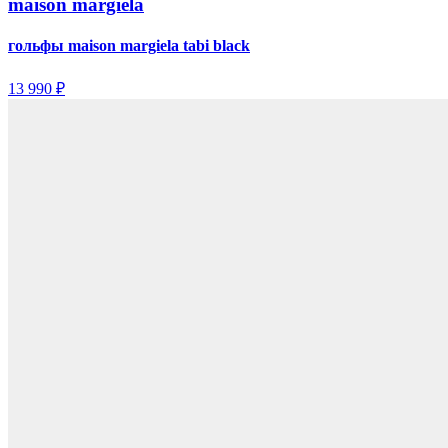
maison margiela
гольфы maison margiela tabi black
13 990 ₽