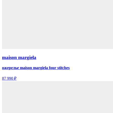
maison margiela
ожерелье maison margiela four stitches
87 990 ₽