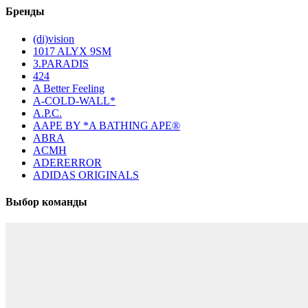
Бренды
(di)vision
1017 ALYX 9SM
3.PARADIS
424
A Better Feeling
A-COLD-WALL*
A.P.C.
AAPE BY *A BATHING APE®
ABRA
ACMH
ADERERROR
ADIDAS ORIGINALS
Выбор команды