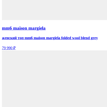
mm6 maison margiela
женский топ mm6 maison margiela folded wool blend grey
79 990 ₽