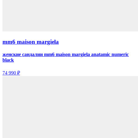
mm6 maison margiela
женские сандалии mm6 maison margiela anatamic numeric
black
74 990 ₽