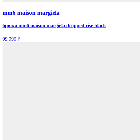
mm6 maison margiela
брюки mm6 maison margiela dropped rise black
99 990 ₽