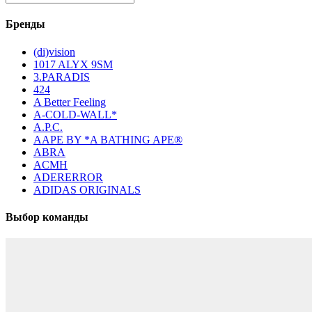
Бренды
(di)vision
1017 ALYX 9SM
3.PARADIS
424
A Better Feeling
A-COLD-WALL*
A.P.C.
AAPE BY *A BATHING APE®
ABRA
ACMH
ADERERROR
ADIDAS ORIGINALS
Выбор команды