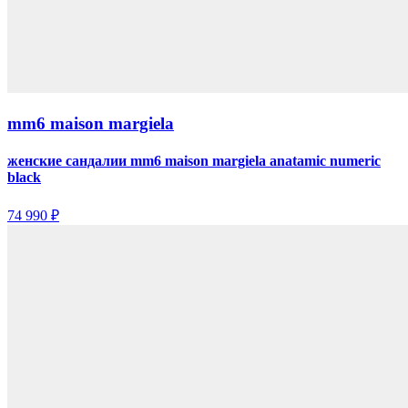
mm6 maison margiela
женские сандалии mm6 maison margiela anatamic numeric
black
74 990 ₽