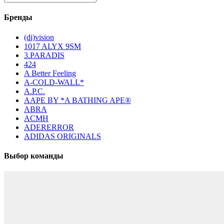
Бренды
(di)vision
1017 ALYX 9SM
3.PARADIS
424
A Better Feeling
A-COLD-WALL*
A.P.C.
AAPE BY *A BATHING APE®
ABRA
ACMH
ADERERROR
ADIDAS ORIGINALS
Выбор команды