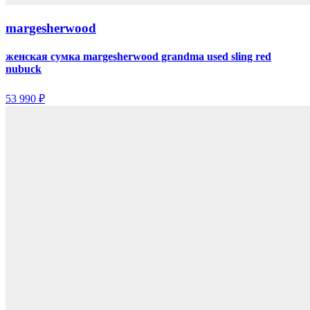
margesherwood
женская сумка margesherwood grandma used sling red
nubuck
53 990 ₽