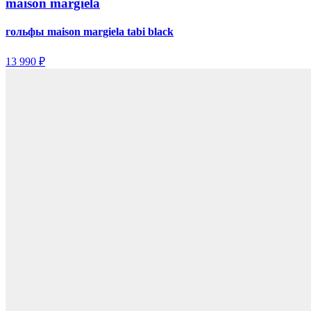
maison margiela
гольфы maison margiela tabi black
13 990 ₽