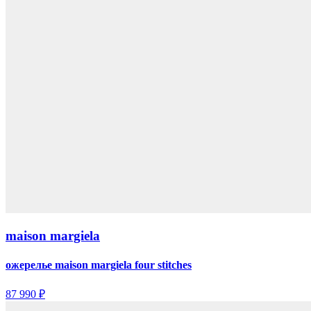
maison margiela
ожерелье maison margiela four stitches
87 990 ₽