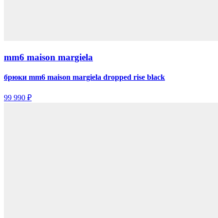
mm6 maison margiela
брюки mm6 maison margiela dropped rise black
99 990 ₽