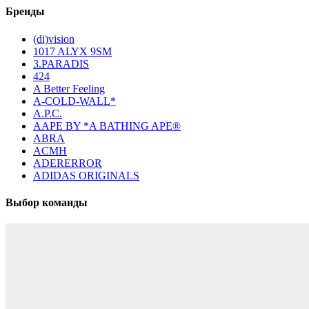
Бренды
(di)vision
1017 ALYX 9SM
3.PARADIS
424
A Better Feeling
A-COLD-WALL*
A.P.C.
AAPE BY *A BATHING APE®
ABRA
ACMH
ADERERROR
ADIDAS ORIGINALS
Выбор команды