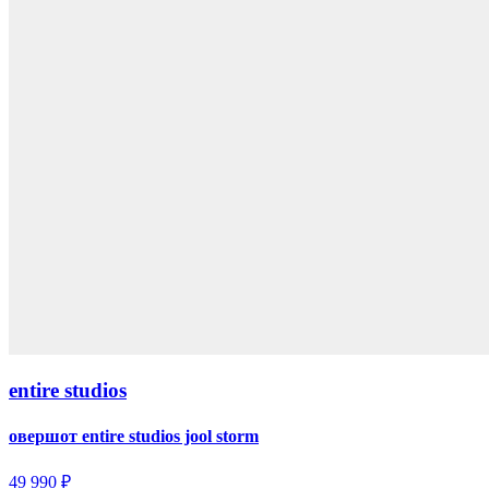
entire studios
овершот entire studios jool storm
49 990 ₽