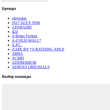
Бренды
(di)vision
1017 ALYX 9SM
3.PARADIS
424
A Better Feeling
A-COLD-WALL*
A.P.C.
AAPE BY *A BATHING APE®
ABRA
ACMH
ADERERROR
ADIDAS ORIGINALS
Выбор команды