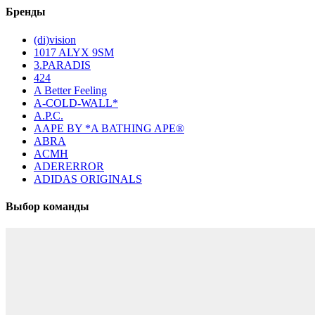
Бренды
(di)vision
1017 ALYX 9SM
3.PARADIS
424
A Better Feeling
A-COLD-WALL*
A.P.C.
AAPE BY *A BATHING APE®
ABRA
ACMH
ADERERROR
ADIDAS ORIGINALS
Выбор команды