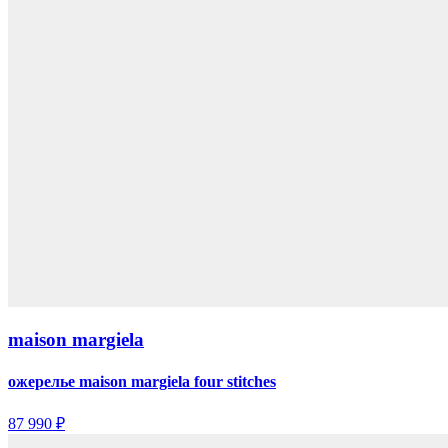
maison margiela
ожерелье maison margiela four stitches
87 990 ₽