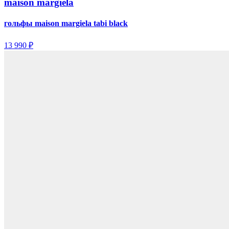
maison margiela
гольфы maison margiela tabi black
13 990 ₽