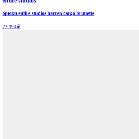
entire studios
брюки entire studios barren cargo brunette
23 990 ₽