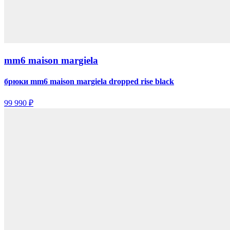
mm6 maison margiela
брюки mm6 maison margiela dropped rise black
99 990 ₽