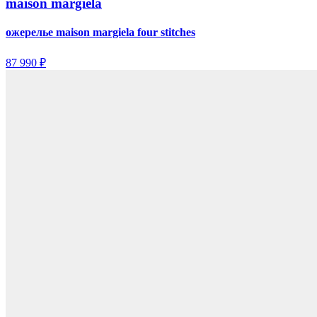
maison margiela
ожерелье maison margiela four stitches
87 990 ₽