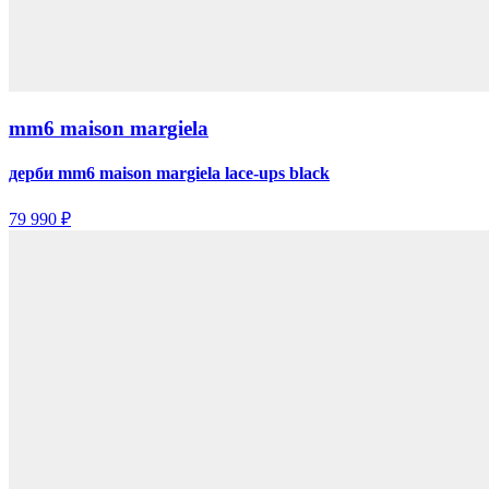
mm6 maison margiela
дерби mm6 maison margiela lace-ups black
79 990 ₽