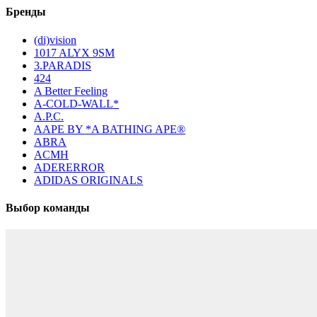
Бренды
(di)vision
1017 ALYX 9SM
3.PARADIS
424
A Better Feeling
A-COLD-WALL*
A.P.C.
AAPE BY *A BATHING APE®
ABRA
ACMH
ADERERROR
ADIDAS ORIGINALS
Выбор команды