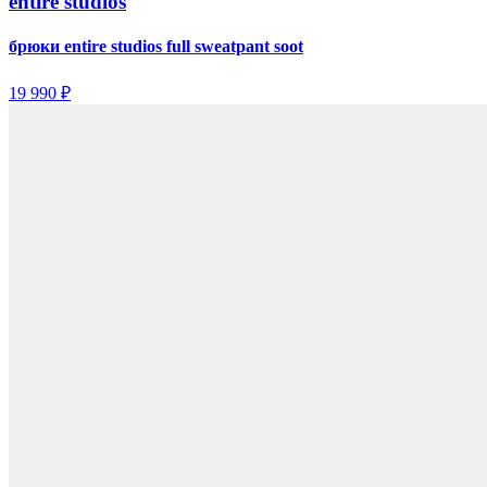
entire studios
брюки entire studios full sweatpant soot
19 990 ₽