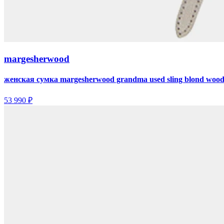
margesherwood
женская сумка margesherwood grandma used sling blond wood
53 990 ₽