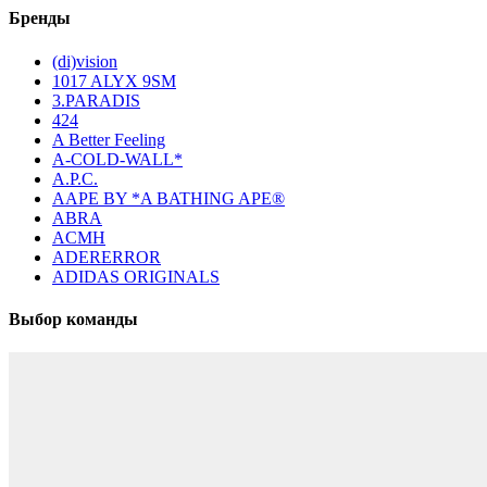
Бренды
(di)vision
1017 ALYX 9SM
3.PARADIS
424
A Better Feeling
A-COLD-WALL*
A.P.C.
AAPE BY *A BATHING APE®
ABRA
ACMH
ADERERROR
ADIDAS ORIGINALS
Выбор команды