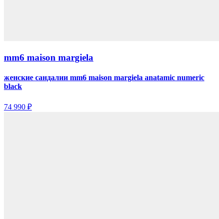
mm6 maison margiela
женские сандалии mm6 maison margiela anatamic numeric
black
74 990 ₽