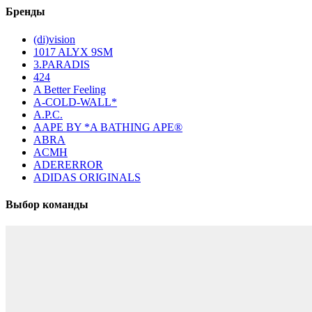
Бренды
(di)vision
1017 ALYX 9SM
3.PARADIS
424
A Better Feeling
A-COLD-WALL*
A.P.C.
AAPE BY *A BATHING APE®
ABRA
ACMH
ADERERROR
ADIDAS ORIGINALS
Выбор команды