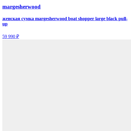
margesherwood
женская сумка margesherwood boat shopper large black pull-
up
59 990 ₽