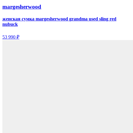
margesherwood
женская сумка margesherwood grandma used sling red
nubuck
53 990 ₽