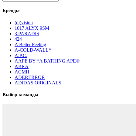
Бренды
(di)vision
1017 ALYX 9SM
3.PARADIS
424
A Better Feeling
A-COLD-WALL*
A.P.C.
AAPE BY *A BATHING APE®
ABRA
ACMH
ADERERROR
ADIDAS ORIGINALS
Выбор команды