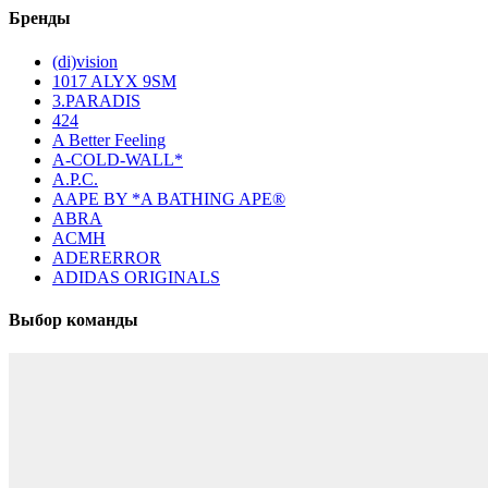
Бренды
(di)vision
1017 ALYX 9SM
3.PARADIS
424
A Better Feeling
A-COLD-WALL*
A.P.C.
AAPE BY *A BATHING APE®
ABRA
ACMH
ADERERROR
ADIDAS ORIGINALS
Выбор команды