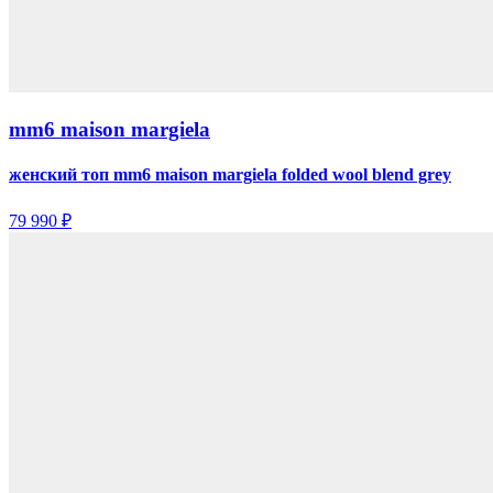
mm6 maison margiela
женский топ mm6 maison margiela folded wool blend grey
79 990 ₽