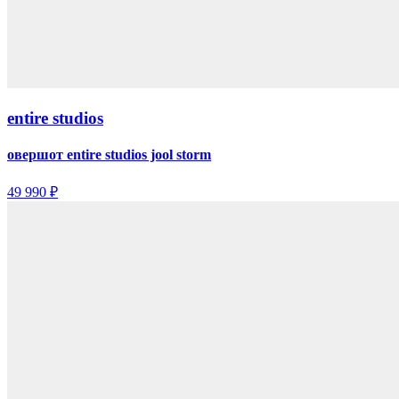
entire studios
овершот entire studios jool storm
49 990 ₽