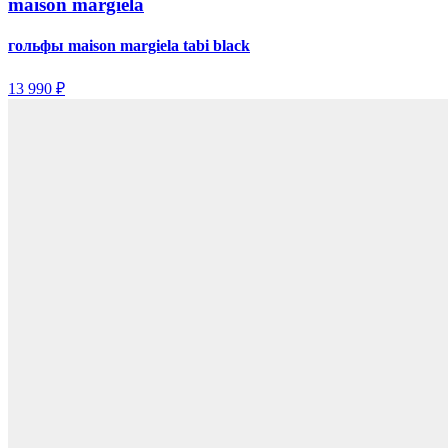
maison margiela
гольфы maison margiela tabi black
13 990 ₽