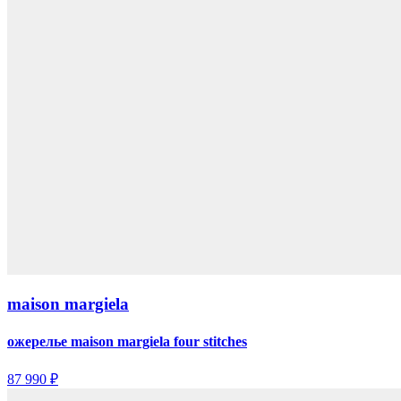
maison margiela
ожерелье maison margiela four stitches
87 990 ₽