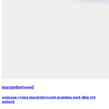
margesherwood
женская сумка margesherwood grandma used sling red
nubuck