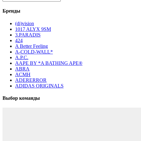
Бренды
(di)vision
1017 ALYX 9SM
3.PARADIS
424
A Better Feeling
A-COLD-WALL*
A.P.C.
AAPE BY *A BATHING APE®
ABRA
ACMH
ADERERROR
ADIDAS ORIGINALS
Выбор команды