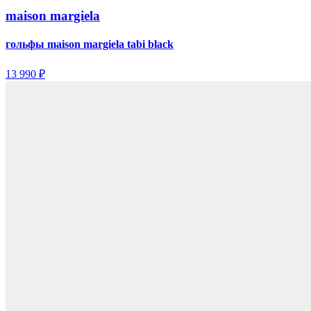
maison margiela
гольфы maison margiela tabi black
13 990 ₽