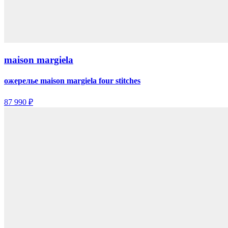
maison margiela
ожерелье maison margiela four stitches
87 990 ₽