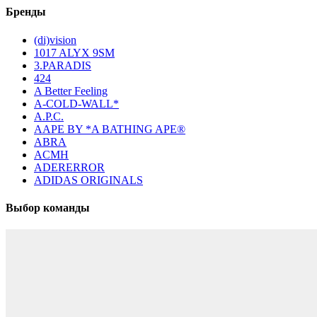
Бренды
(di)vision
1017 ALYX 9SM
3.PARADIS
424
A Better Feeling
A-COLD-WALL*
A.P.C.
AAPE BY *A BATHING APE®
ABRA
ACMH
ADERERROR
ADIDAS ORIGINALS
Выбор команды