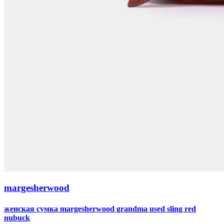
margesherwood
женская сумка margesherwood grandma used sling red
nubuck