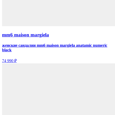
mm6 maison margiela
женские сандалии mm6 maison margiela anatamic numeric
black
74 990 ₽