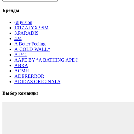
Бренды
(di)vision
1017 ALYX 9SM
3.PARADIS
424
A Better Feeling
A-COLD-WALL*
A.P.C.
AAPE BY *A BATHING APE®
ABRA
ACMH
ADERERROR
ADIDAS ORIGINALS
Выбор команды