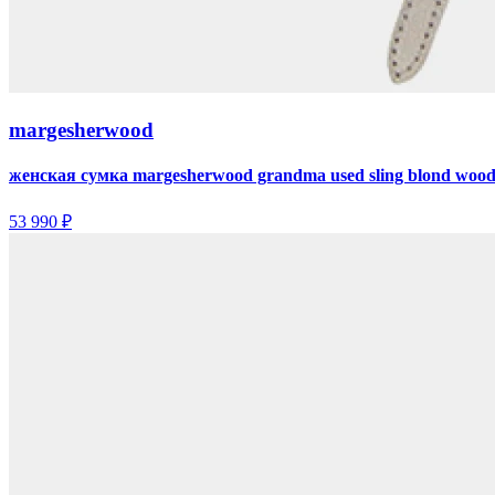
margesherwood
женская сумка margesherwood grandma used sling blond wood
53 990 ₽