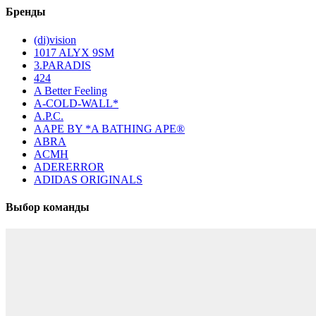
Бренды
(di)vision
1017 ALYX 9SM
3.PARADIS
424
A Better Feeling
A-COLD-WALL*
A.P.C.
AAPE BY *A BATHING APE®
ABRA
ACMH
ADERERROR
ADIDAS ORIGINALS
Выбор команды