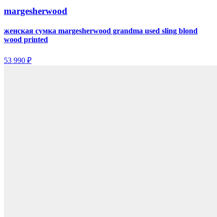
margesherwood
женская сумка margesherwood grandma used sling blond
wood printed
53 990 ₽