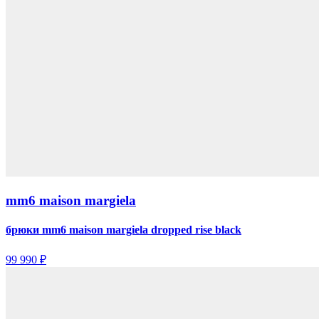
mm6 maison margiela
брюки mm6 maison margiela dropped rise black
99 990 ₽