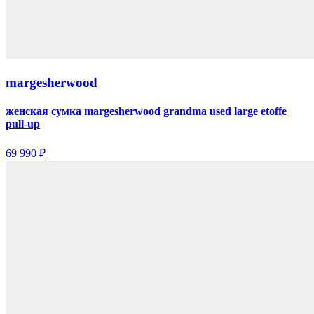
margesherwood
женская сумка margesherwood grandma used large etoffe
pull-up
69 990 ₽