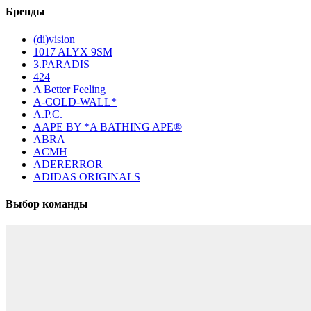
Бренды
(di)vision
1017 ALYX 9SM
3.PARADIS
424
A Better Feeling
A-COLD-WALL*
A.P.C.
AAPE BY *A BATHING APE®
ABRA
ACMH
ADERERROR
ADIDAS ORIGINALS
Выбор команды