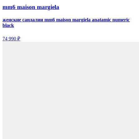
mm6 maison margiela
женские сандалии mm6 maison margiela anatamic numeric
black
74 990 ₽