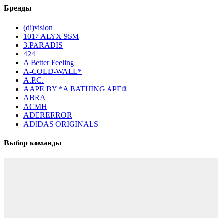
Бренды
(di)vision
1017 ALYX 9SM
3.PARADIS
424
A Better Feeling
A-COLD-WALL*
A.P.C.
AAPE BY *A BATHING APE®
ABRA
ACMH
ADERERROR
ADIDAS ORIGINALS
Выбор команды