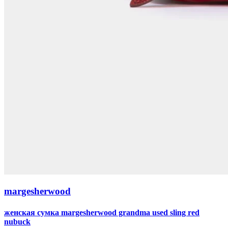
margesherwood
женская сумка margesherwood grandma used sling red
nubuck