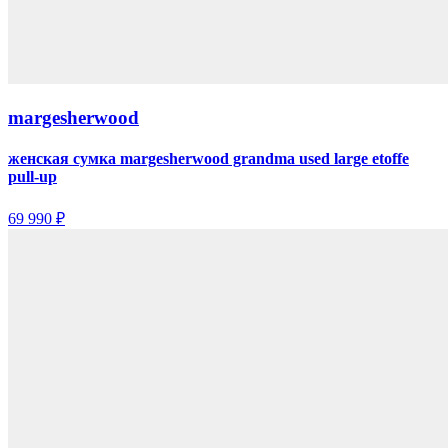
margesherwood
женская сумка margesherwood grandma used large etoffe
pull-up
69 990 ₽