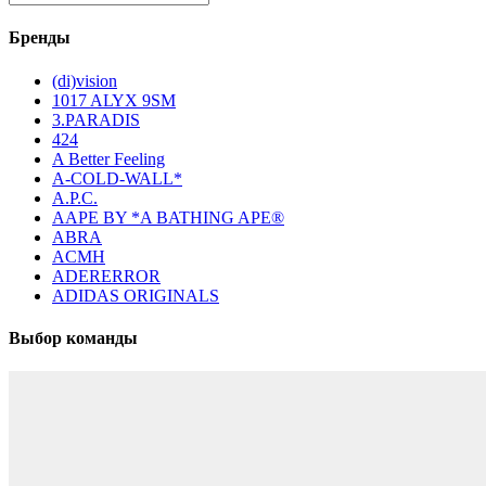
Бренды
(di)vision
1017 ALYX 9SM
3.PARADIS
424
A Better Feeling
A-COLD-WALL*
A.P.C.
AAPE BY *A BATHING APE®
ABRA
ACMH
ADERERROR
ADIDAS ORIGINALS
Выбор команды