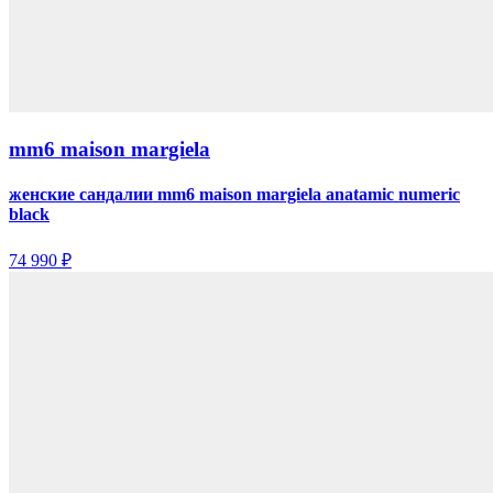
mm6 maison margiela
женские сандалии mm6 maison margiela anatamic numeric
black
74 990 ₽