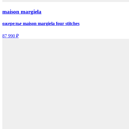
maison margiela
ожерелье maison margiela four stitches
87 990 ₽