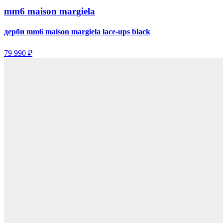
mm6 maison margiela
дерби mm6 maison margiela lace-ups black
79 990 ₽