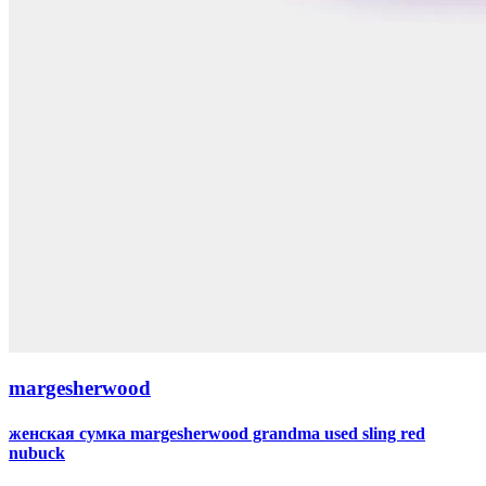
margesherwood
женская сумка margesherwood grandma used sling red
nubuck