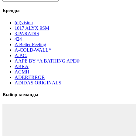
Бренды
(di)vision
1017 ALYX 9SM
3.PARADIS
424
A Better Feeling
A-COLD-WALL*
A.P.C.
AAPE BY *A BATHING APE®
ABRA
ACMH
ADERERROR
ADIDAS ORIGINALS
Выбор команды