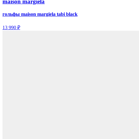
maison margiela
гольфы maison margiela tabi black
13 990 ₽