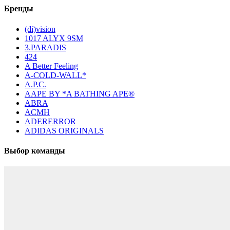
Бренды
(di)vision
1017 ALYX 9SM
3.PARADIS
424
A Better Feeling
A-COLD-WALL*
A.P.C.
AAPE BY *A BATHING APE®
ABRA
ACMH
ADERERROR
ADIDAS ORIGINALS
Выбор команды