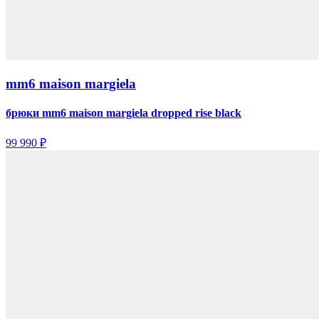
mm6 maison margiela
брюки mm6 maison margiela dropped rise black
99 990 ₽