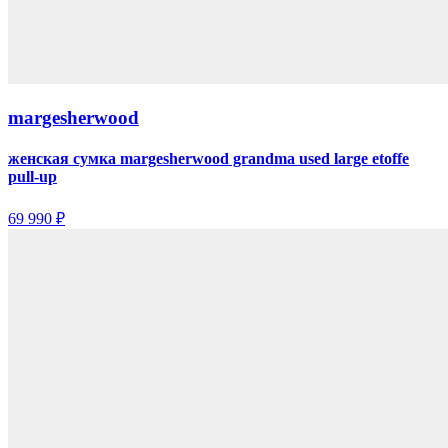
margesherwood
женская сумка margesherwood grandma used large etoffe
pull-up
69 990 ₽