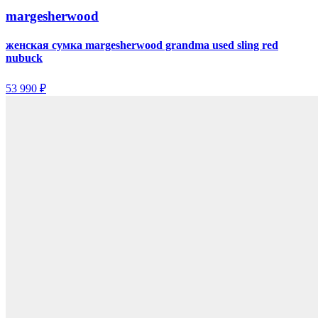
margesherwood
женская сумка margesherwood grandma used sling red
nubuck
53 990 ₽