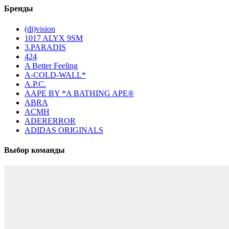
Бренды
(di)vision
1017 ALYX 9SM
3.PARADIS
424
A Better Feeling
A-COLD-WALL*
A.P.C.
AAPE BY *A BATHING APE®
ABRA
ACMH
ADERERROR
ADIDAS ORIGINALS
Выбор команды