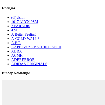
Бренды
(di)vision
1017 ALYX 9SM
3.PARADIS
424
A Better Feeling
A-COLD-WALL*
A.P.C.
AAPE BY *A BATHING APE®
ABRA
ACMH
ADERERROR
ADIDAS ORIGINALS
Выбор команды