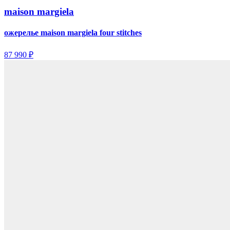
maison margiela
ожерелье maison margiela four stitches
87 990 ₽