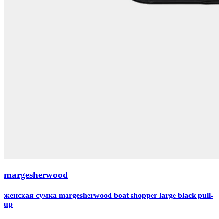
margesherwood
женская сумка margesherwood boat shopper large black pull-
up