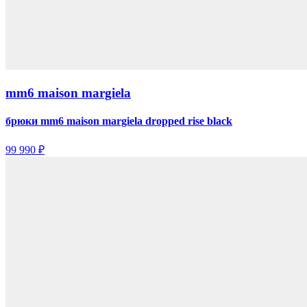
mm6 maison margiela
брюки mm6 maison margiela dropped rise black
99 990 ₽