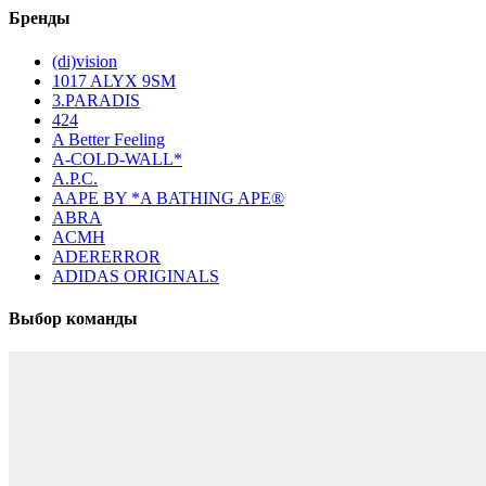
Бренды
(di)vision
1017 ALYX 9SM
3.PARADIS
424
A Better Feeling
A-COLD-WALL*
A.P.C.
AAPE BY *A BATHING APE®
ABRA
ACMH
ADERERROR
ADIDAS ORIGINALS
Выбор команды