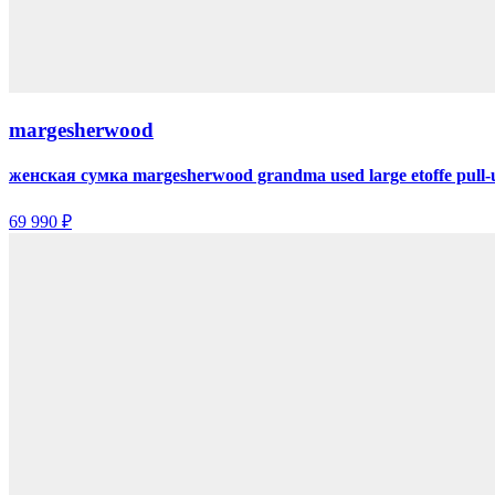
margesherwood
женская сумка margesherwood grandma used large etoffe pull-
69 990 ₽