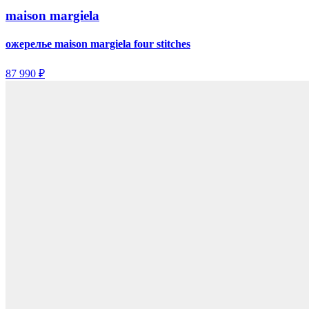
maison margiela
ожерелье maison margiela four stitches
87 990 ₽