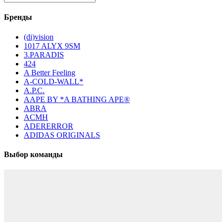
Бренды
(di)vision
1017 ALYX 9SM
3.PARADIS
424
A Better Feeling
A-COLD-WALL*
A.P.C.
AAPE BY *A BATHING APE®
ABRA
ACMH
ADERERROR
ADIDAS ORIGINALS
Выбор команды