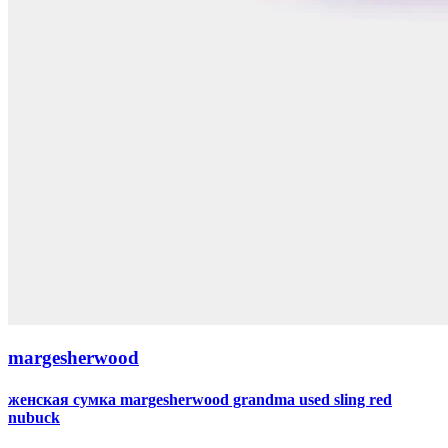
margesherwood
женская сумка margesherwood grandma used sling red
nubuck