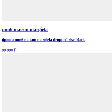
mm6 maison margiela
брюки mm6 maison margiela dropped rise black
99 990 ₽