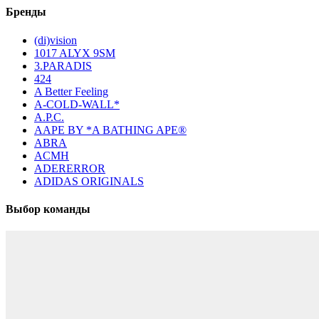
Бренды
(di)vision
1017 ALYX 9SM
3.PARADIS
424
A Better Feeling
A-COLD-WALL*
A.P.C.
AAPE BY *A BATHING APE®
ABRA
ACMH
ADERERROR
ADIDAS ORIGINALS
Выбор команды