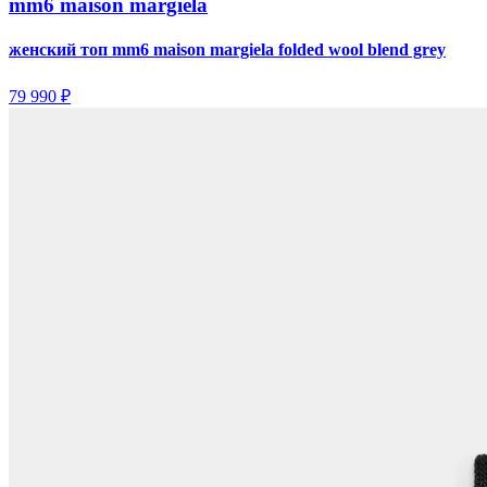
mm6 maison margiela
женский топ mm6 maison margiela folded wool blend grey
79 990 ₽