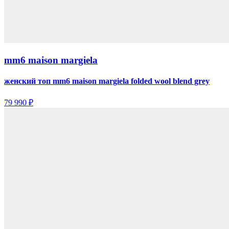
mm6 maison margiela
женский топ mm6 maison margiela folded wool blend grey
79 990 ₽