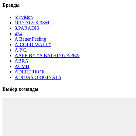
Бренды
(di)vision
1017 ALYX 9SM
3.PARADIS
424
A Better Feeling
A-COLD-WALL*
A.P.C.
AAPE BY *A BATHING APE®
ABRA
ACMH
ADERERROR
ADIDAS ORIGINALS
Выбор команды