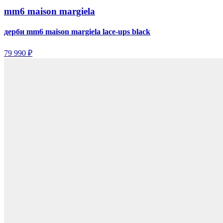
mm6 maison margiela
дерби mm6 maison margiela lace-ups black
79 990 ₽