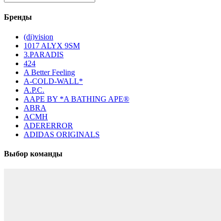
Бренды
(di)vision
1017 ALYX 9SM
3.PARADIS
424
A Better Feeling
A-COLD-WALL*
A.P.C.
AAPE BY *A BATHING APE®
ABRA
ACMH
ADERERROR
ADIDAS ORIGINALS
Выбор команды