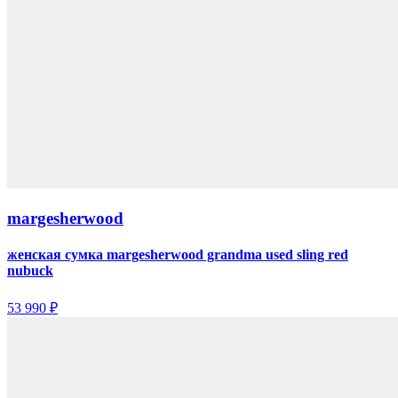
margesherwood
женская сумка margesherwood grandma used sling red
nubuck
53 990 ₽