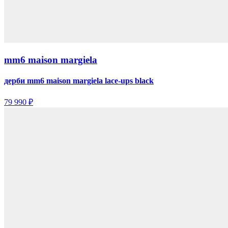
mm6 maison margiela
дерби mm6 maison margiela lace-ups black
79 990 ₽