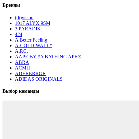
Бренды
(di)vision
1017 ALYX 9SM
3.PARADIS
424
A Better Feeling
A-COLD-WALL*
A.P.C.
AAPE BY *A BATHING APE®
ABRA
ACMH
ADERERROR
ADIDAS ORIGINALS
Выбор команды