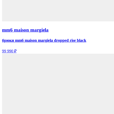
mm6 maison margiela
брюки mm6 maison margiela dropped rise black
99 990 ₽