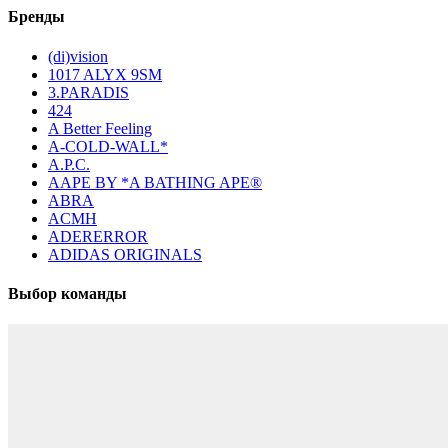
Бренды
(di)vision
1017 ALYX 9SM
3.PARADIS
424
A Better Feeling
A-COLD-WALL*
A.P.C.
AAPE BY *A BATHING APE®
ABRA
ACMH
ADERERROR
ADIDAS ORIGINALS
Выбор команды