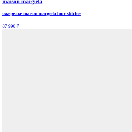
maison margiela
ожерелье maison margiela four stitches
87 990 ₽