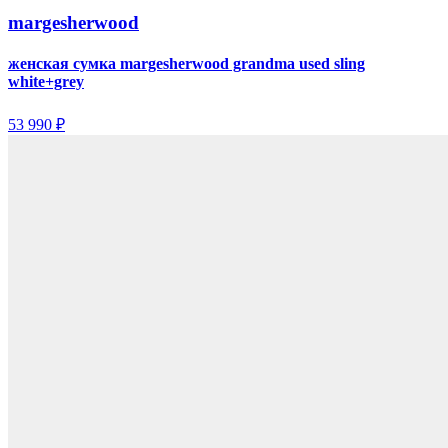
margesherwood
женская сумка margesherwood grandma used sling
white+grey
53 990 ₽