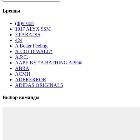
Бренды
(di)vision
1017 ALYX 9SM
3.PARADIS
424
A Better Feeling
A-COLD-WALL*
A.P.C.
AAPE BY *A BATHING APE®
ABRA
ACMH
ADERERROR
ADIDAS ORIGINALS
Выбор команды