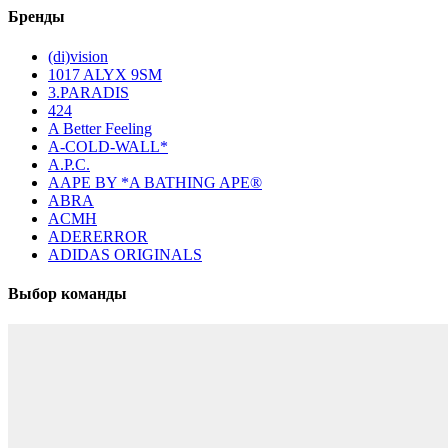
Бренды
(di)vision
1017 ALYX 9SM
3.PARADIS
424
A Better Feeling
A-COLD-WALL*
A.P.C.
AAPE BY *A BATHING APE®
ABRA
ACMH
ADERERROR
ADIDAS ORIGINALS
Выбор команды