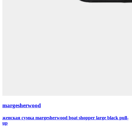
margesherwood
женская сумка margesherwood boat shopper large black pull-
up