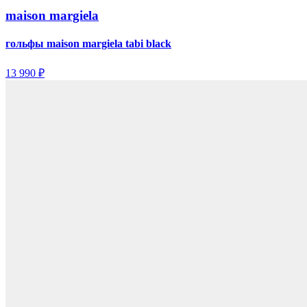
maison margiela
гольфы maison margiela tabi black
13 990 ₽