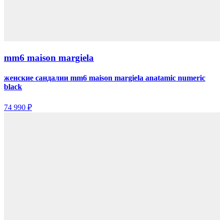
mm6 maison margiela
женские сандалии mm6 maison margiela anatamic numeric
black
74 990 ₽