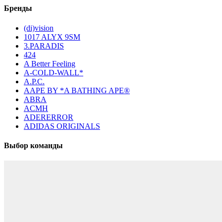
Бренды
(di)vision
1017 ALYX 9SM
3.PARADIS
424
A Better Feeling
A-COLD-WALL*
A.P.C.
AAPE BY *A BATHING APE®
ABRA
ACMH
ADERERROR
ADIDAS ORIGINALS
Выбор команды