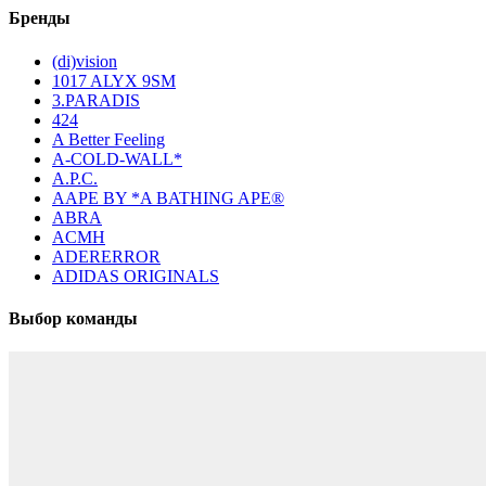
Бренды
(di)vision
1017 ALYX 9SM
3.PARADIS
424
A Better Feeling
A-COLD-WALL*
A.P.C.
AAPE BY *A BATHING APE®
ABRA
ACMH
ADERERROR
ADIDAS ORIGINALS
Выбор команды