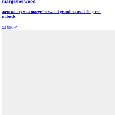
margesherwood
женская сумка margesherwood grandma used sling red
nubuck
53 990 ₽