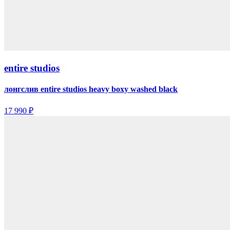
entire studios
лонгслив entire studios heavy boxy washed black
17 990 ₽