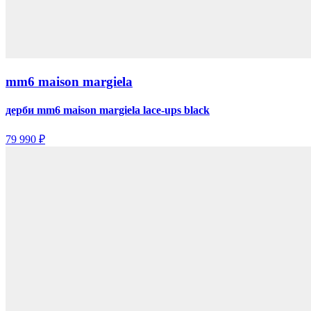
mm6 maison margiela
дерби mm6 maison margiela lace-ups black
79 990 ₽