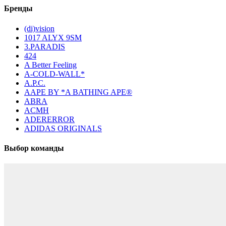
Бренды
(di)vision
1017 ALYX 9SM
3.PARADIS
424
A Better Feeling
A-COLD-WALL*
A.P.C.
AAPE BY *A BATHING APE®
ABRA
ACMH
ADERERROR
ADIDAS ORIGINALS
Выбор команды