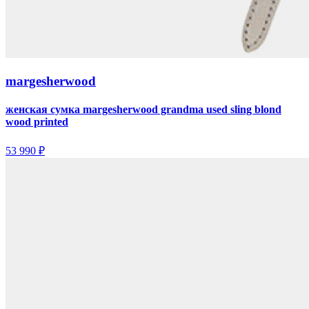
margesherwood
женская сумка margesherwood grandma used sling blond
wood printed
53 990 ₽