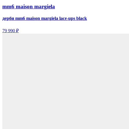
mm6 maison margiela
дерби mm6 maison margiela lace-ups black
79 990 ₽