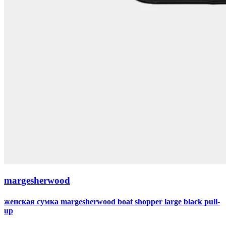
margesherwood
женская сумка margesherwood boat shopper large black pull-
up