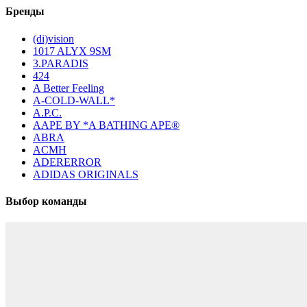
Бренды
(di)vision
1017 ALYX 9SM
3.PARADIS
424
A Better Feeling
A-COLD-WALL*
A.P.C.
AAPE BY *A BATHING APE®
ABRA
ACMH
ADERERROR
ADIDAS ORIGINALS
Выбор команды