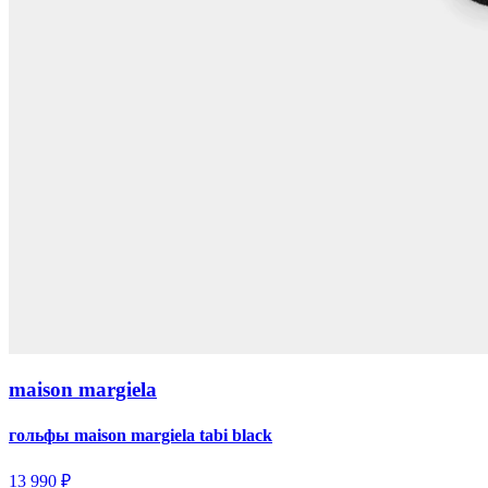
maison margiela
гольфы maison margiela tabi black
13 990 ₽