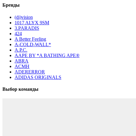
Бренды
(di)vision
1017 ALYX 9SM
3.PARADIS
424
A Better Feeling
A-COLD-WALL*
A.P.C.
AAPE BY *A BATHING APE®
ABRA
ACMH
ADERERROR
ADIDAS ORIGINALS
Выбор команды