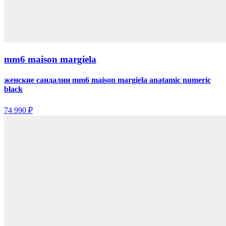
mm6 maison margiela
женские сандалии mm6 maison margiela anatamic numeric
black
74 990 ₽