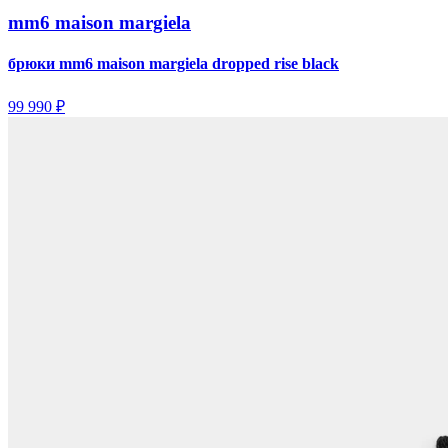
mm6 maison margiela
брюки mm6 maison margiela dropped rise black
99 990 ₽