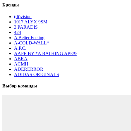
Бренды
(di)vision
1017 ALYX 9SM
3.PARADIS
424
A Better Feeling
A-COLD-WALL*
A.P.C.
AAPE BY *A BATHING APE®
ABRA
ACMH
ADERERROR
ADIDAS ORIGINALS
Выбор команды