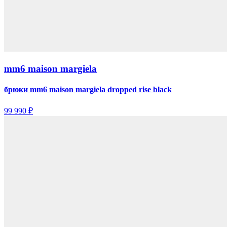
mm6 maison margiela
брюки mm6 maison margiela dropped rise black
99 990 ₽