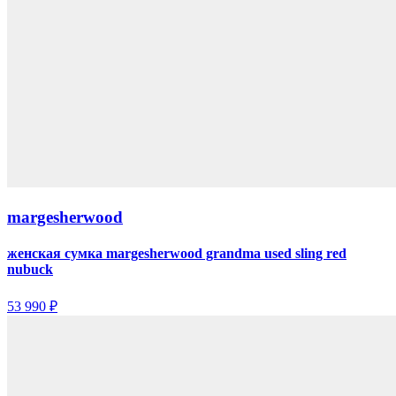
margesherwood
женская сумка margesherwood grandma used sling red
nubuck
53 990 ₽