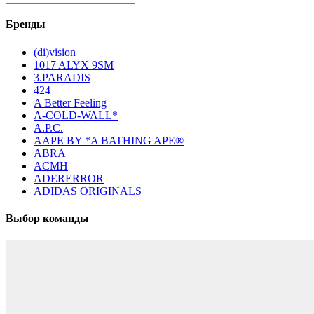
Бренды
(di)vision
1017 ALYX 9SM
3.PARADIS
424
A Better Feeling
A-COLD-WALL*
A.P.C.
AAPE BY *A BATHING APE®
ABRA
ACMH
ADERERROR
ADIDAS ORIGINALS
Выбор команды