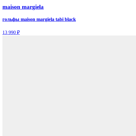
maison margiela
гольфы maison margiela tabi black
13 990 ₽