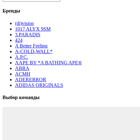
Бренды
(di)vision
1017 ALYX 9SM
3.PARADIS
424
A Better Feeling
A-COLD-WALL*
A.P.C.
AAPE BY *A BATHING APE®
ABRA
ACMH
ADERERROR
ADIDAS ORIGINALS
Выбор команды