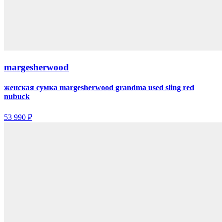
margesherwood
женская сумка margesherwood grandma used sling red
nubuck
53 990 ₽