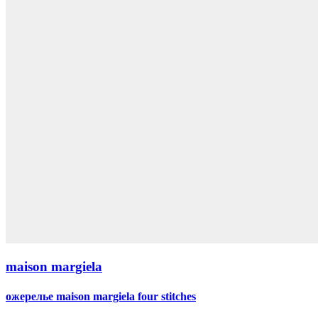
maison margiela
ожерелье maison margiela four stitches