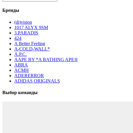
Бренды
(di)vision
1017 ALYX 9SM
3.PARADIS
424
A Better Feeling
A-COLD-WALL*
A.P.C.
AAPE BY *A BATHING APE®
ABRA
ACMH
ADERERROR
ADIDAS ORIGINALS
Выбор команды