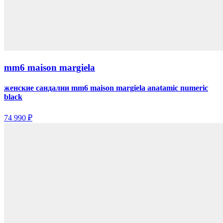
mm6 maison margiela
женские сандалии mm6 maison margiela anatamic numeric
black
74 990 ₽