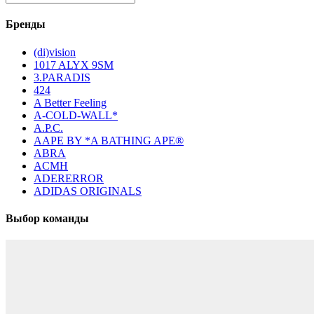
Бренды
(di)vision
1017 ALYX 9SM
3.PARADIS
424
A Better Feeling
A-COLD-WALL*
A.P.C.
AAPE BY *A BATHING APE®
ABRA
ACMH
ADERERROR
ADIDAS ORIGINALS
Выбор команды