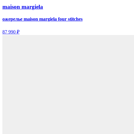
maison margiela
ожерелье maison margiela four stitches
87 990 ₽