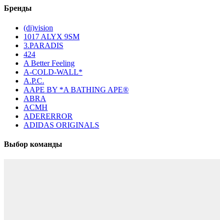
Бренды
(di)vision
1017 ALYX 9SM
3.PARADIS
424
A Better Feeling
A-COLD-WALL*
A.P.C.
AAPE BY *A BATHING APE®
ABRA
ACMH
ADERERROR
ADIDAS ORIGINALS
Выбор команды