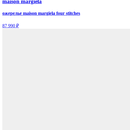
maison margiela
ожерелье maison margiela four stitches
87 990 ₽