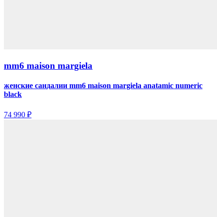
mm6 maison margiela
женские сандалии mm6 maison margiela anatamic numeric
black
74 990 ₽