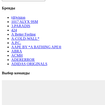
Бренды
(di)vision
1017 ALYX 9SM
3.PARADIS
424
A Better Feeling
A-COLD-WALL*
A.P.C.
AAPE BY *A BATHING APE®
ABRA
ACMH
ADERERROR
ADIDAS ORIGINALS
Выбор команды