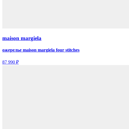
maison margiela
ожерелье maison margiela four stitches
87 990 ₽