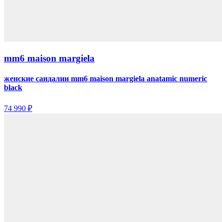
mm6 maison margiela
женские сандалии mm6 maison margiela anatamic numeric
black
74 990 ₽