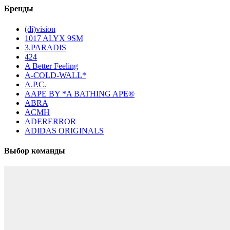
Бренды
(di)vision
1017 ALYX 9SM
3.PARADIS
424
A Better Feeling
A-COLD-WALL*
A.P.C.
AAPE BY *A BATHING APE®
ABRA
ACMH
ADERERROR
ADIDAS ORIGINALS
Выбор команды