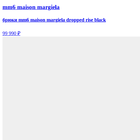
mm6 maison margiela
брюки mm6 maison margiela dropped rise black
99 990 ₽