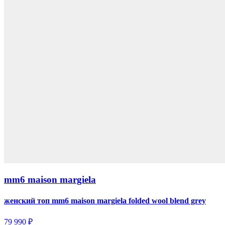
mm6 maison margiela
женский топ mm6 maison margiela folded wool blend grey
79 990 ₽