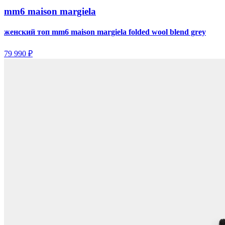
mm6 maison margiela
женский топ mm6 maison margiela folded wool blend grey
79 990 ₽