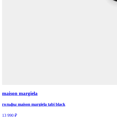
maison margiela
гольфы maison margiela tabi black
13 990 ₽