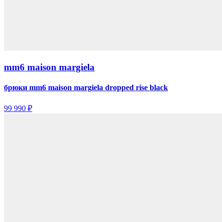
mm6 maison margiela
брюки mm6 maison margiela dropped rise black
99 990 ₽