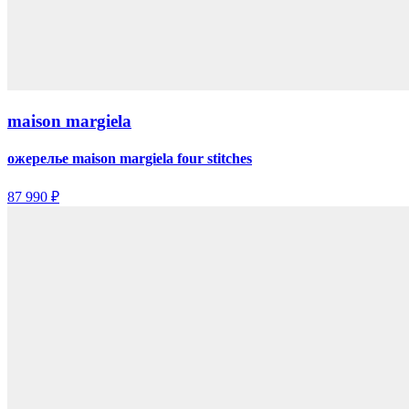
maison margiela
ожерелье maison margiela four stitches
87 990 ₽