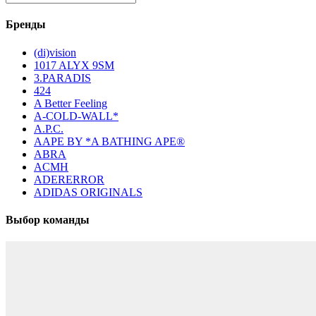
Бренды
(di)vision
1017 ALYX 9SM
3.PARADIS
424
A Better Feeling
A-COLD-WALL*
A.P.C.
AAPE BY *A BATHING APE®
ABRA
ACMH
ADERERROR
ADIDAS ORIGINALS
Выбор команды